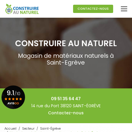
Aller
au
CONTACTEZ-NOUS
contenu
principal
Magasin de matériaux naturels à
Saint-Egrève
9.1
/10
09 51 35 64 47
14 rue du Port 38120 SAINT-ÉGRÈVE
Contactez-nous
Voir le certificat
Accueil
Secteur
Saint-Égrève