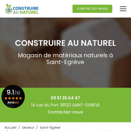
Aller
au
CONTACTEZ-NOUS
contenu
principal
Magasin de matériaux naturels à
Saint-Egrève
9.1
/10
09 51 35 64 47
14 rue du Port 38120 SAINT-ÉGRÈVE
Contactez-nous
Voir le certificat
Accueil
Secteur
Saint-Égrève