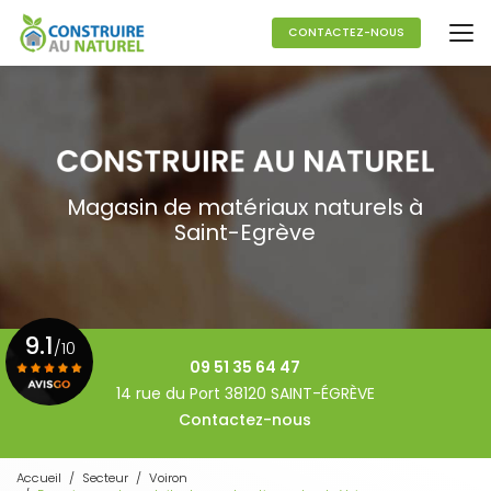
Aller
au
CONTACTEZ-NOUS
contenu
principal
Magasin de matériaux naturels à
Saint-Egrève
9.1
/10
09 51 35 64 47
14 rue du Port 38120 SAINT-ÉGRÈVE
Contactez-nous
Voir le certificat
Accueil
Secteur
Voiron