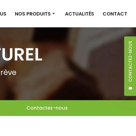
OUS
NOS PRODUITS
ACTUALITÉS
CONTACT
Construction
Isolation
CONTACTEZ-NOUS
Décoration
Sols et bardages
grève
Entretien et santé
Librairie
Contactez-nous