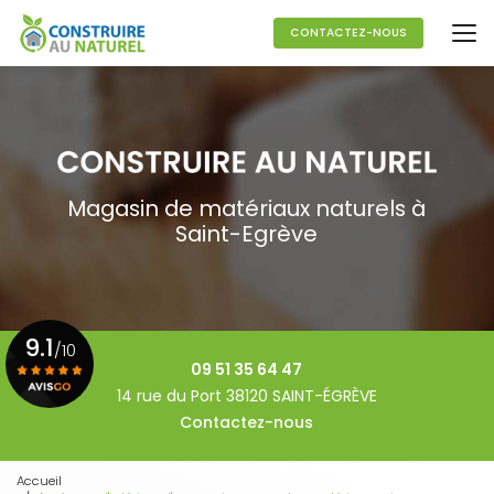
Aller
au
CONTACTEZ-NOUS
contenu
principal
Magasin de matériaux naturels à
Saint-Egrève
9.1
/10
09 51 35 64 47
14 rue du Port 38120 SAINT-ÉGRÈVE
Contactez-nous
Voir le certificat
Accueil